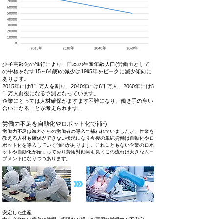
少子高齢化の進行により、日本の生産年齢人口(労働力として
の中核をなす15～64歳)の減少は1995年をピークに減少傾向に
あります。
2015年には8千万人を割り、2040年には6千万人、2060年には5
千万人前後になる予測となっています。
企業にとっては人材確保がますます困難になり、働き手の奪い
合いになることが考えられます。
労働力不足を自動化やロボット化で補う
労働力不足は海外からの労働者の導入で補われていましたが、作業を
教える人材も確保ができない状況になり今後の単純労働は自動化やロ
ボット化を導入していく傾向があります。これにともない企業のロボ
ットや自動化が始まっており費用対効果も良くこの流れは大きなムー
ブメントになりつつあります。
安定した生産