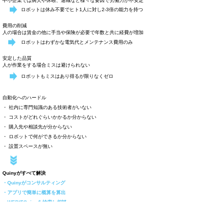
中小企業では病欠や休暇、退職など様々な要因で労働力が不安定
ロボットは休み不要でヒト1人に対し2-3倍の能力を持つ
費用の削減
人の場合は賃金の他に手当や保険が必要で年数と共に経費が増加
ロボットはわずかな電気代とメンテナンス費用のみ
安定した品質
人が作業をする場合ミスは避けられない
ロボットもミスはあり得るが限りなくゼロ
自動化へのハードル
・ 社内に専門知識のある技術者がいない
・ コストがどれぐらいかかるか分からない
・ 購入先や相談先が分からない
・ ロボットで何ができるか分からない
・ 設置スペースが無い
Quinyがすべて解決
・Quinyがコンサルティング
・アプリで簡単に概算を算出
・WEBでQuinyを検索し相談
・Quinyのセミナーへ参加