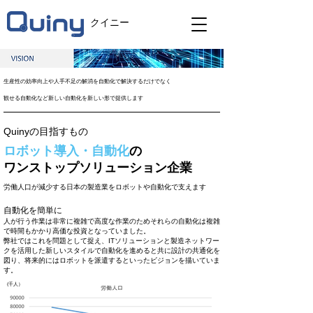
クイニー
生産性の効率向上や人手不足の解消を自動化で解決するだけでなく
観せる自動化など新しい自動化を新しい形で提供します
Quinyの目指すもの
ロボット導入・自動化
の
ワンストップソリューション企業
労働人口が減少する日本の製造業をロボットや自動化で支えます
自動化を簡単に
人が行う作業は非常に複雑で高度な作業のためそれらの自動化は複雑
で時間もかかり高価な投資となっていました。
弊社ではこれを問題として捉え、ITソリューションと製造ネットワー
クを活用した新しいスタイルで自動化を進めると共に設計の共通化を
図り、将来的にはロボットを派遣するといったビジョンを描いていま
す。
(千人）